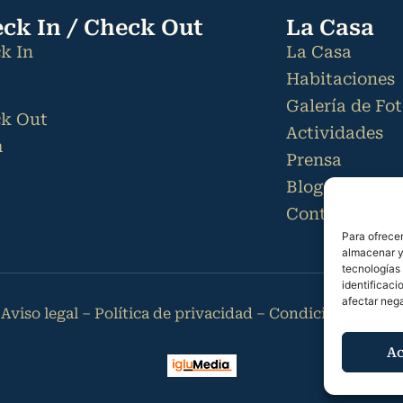
ck In / Check Out
La Casa
k In
La Casa
Habitaciones
Galería de Fo
k Out
Actividades
m
Prensa
Blog
Contacto
Para ofrecer
almacenar y/
tecnologías
identificaci
afectar nega
–
Aviso legal
–
Política de privacidad
–
Condiciones de re
Ac