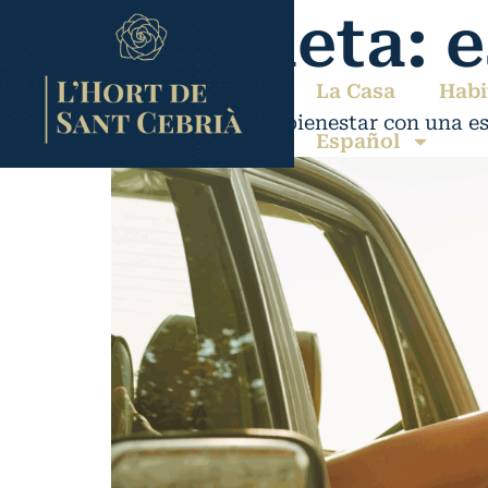
Etiqueta:
e
La Casa
Habi
Cómo mejorar tu bienestar con una e
Español