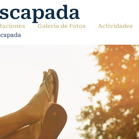
scapada
taciones
Galería de Fotos
Actividades
scapada