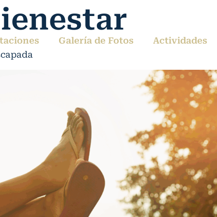
ienestar
taciones
Galería de Fotos
Actividades
scapada