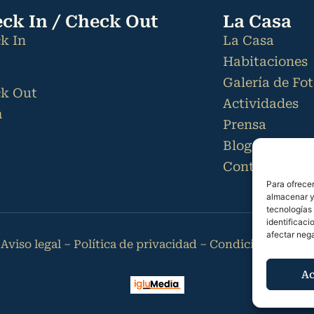
ck In / Check Out
La Casa
k In
La Casa
Habitaciones
Galería de Fo
k Out
Actividades
m
Prensa
Blog
Contacto
Para ofrecer
almacenar y/
tecnologías
identificaci
afectar nega
–
Aviso legal
–
Política de privacidad
–
Condiciones de re
Ac