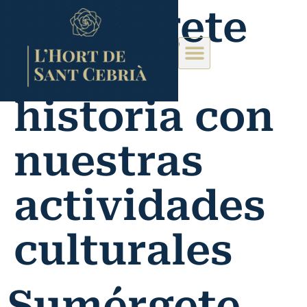
Sumérgete
en la
historia con
nuestras
actividades
culturales
Sumérgete