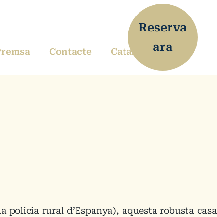
Reserva
ara
Premsa
Contacte
Català
la policia rural d’Espanya), aquesta robusta casa