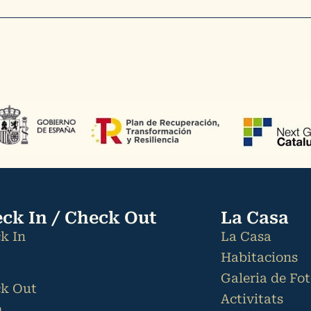
ck In / Check Out
La Casa
k In
La Casa
Habitacions
Galeria de Fo
k Out
Activitats
m