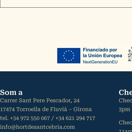
Som a
Che
Carrer Sant Pere Pescador, 24
Chec
17474 Torroella de Fluvià – Girona
3pm
tel. +34 972 550 067 / +34 621 294 717
Chec
info@hortdesantcebria.com
11a