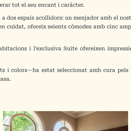
ar tot el seu encant i caràcter.
u a dos espais acollidors: un menjador amb el nost
 ben cuidat, ofereix seients còmodes amb cinc amp
bitacions i l’exclusiva Suite ofereixen impressi
ts i colors—ha estat seleccionat amb cura pels 
casa.